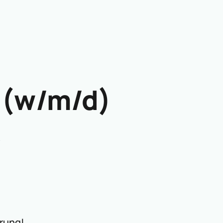
 (w/m/d)
rung!