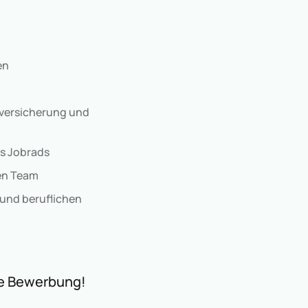
en
zversicherung und
es Jobrads
en Team
 und beruflichen
re Bewerbung!