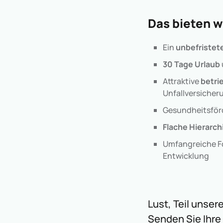
Das bieten w
Ein
unbefristet
30 Tage Urlaub
Attraktive
betri
Unfallversicher
Gesundheitsförd
Flache Hierarc
Umfangreiche Fo
Entwicklung
Lust, Teil unse
Senden Sie Ihre