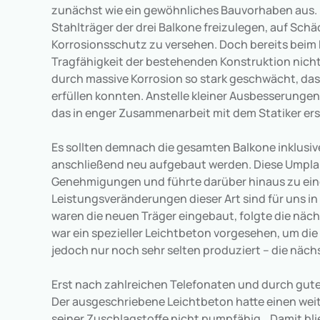
zunächst wie ein gewöhnliches Bauvorhaben aus. 
Stahlträger der drei Balkone freizulegen, auf Sch
Korrosionsschutz zu versehen. Doch bereits beim Fr
Tragfähigkeit der bestehenden Konstruktion nich
durch massive Korrosion so stark geschwächt, dass
erfüllen konnten. Anstelle kleiner Ausbesserungen
das in enger Zusammenarbeit mit dem Statiker ers
Es sollten demnach die gesamten Balkone inklusi
anschließend neu aufgebaut werden. Diese Umpla
Genehmigungen und führte darüber hinaus zu ein
Leistungsveränderungen dieser Art sind für uns i
waren die neuen Träger eingebaut, folgte die näc
war ein spezieller Leichtbeton vorgesehen, um die 
jedoch nur noch sehr selten produziert – die nächs
Erst nach zahlreichen Telefonaten und durch gute
Der ausgeschriebene Leichtbeton hatte einen weite
seiner Zuschlagstoffe nicht pumpfähig. „Damit blie