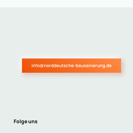
info@norddeutsche-bausanierung.de
Folge uns