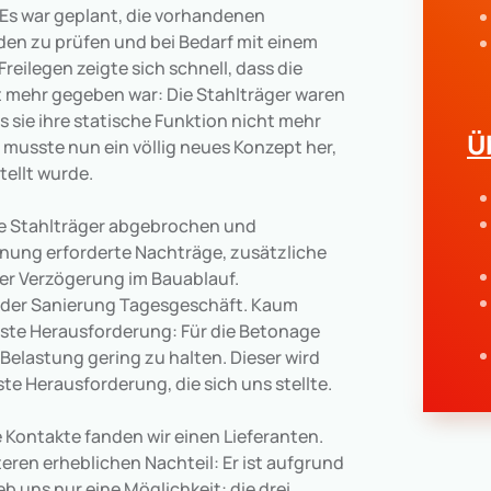
Es war geplant, die vorhandenen
äden zu prüfen und bei Bedarf mit einem
eilegen zeigte sich schnell, dass die
t mehr gegeben war: Die Stahlträger waren
 sie ihre statische Funktion nicht mehr
Ü
 musste nun ein völlig neues Konzept her,
tellt wurde.
ve Stahlträger abgebrochen und
nung erforderte Nachträge, zusätzliche
er Verzögerung im Bauablauf.
n der Sanierung Tagesgeschäft. Kaum
hste Herausforderung: Für die Betonage
Belastung gering zu halten. Dieser wird
te Herausforderung, die sich uns stellte.
 Kontakte fanden wir einen Lieferanten.
ren erheblichen Nachteil: Er ist aufgrund
b uns nur eine Möglichkeit: die drei